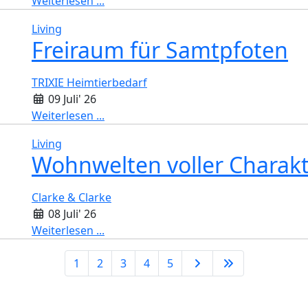
Weiterlesen ...
Living
Freiraum für Samtpfoten
TRIXIE Heimtierbedarf
09 Juli' 26
Weiterlesen ...
Living
Wohnwelten voller Charak
Clarke & Clarke
08 Juli' 26
Weiterlesen ...
1
2
3
4
5