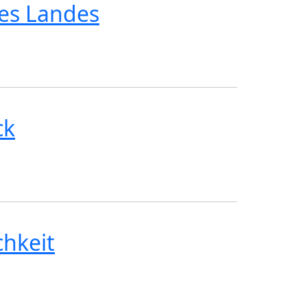
ines Landes
ck
chkeit