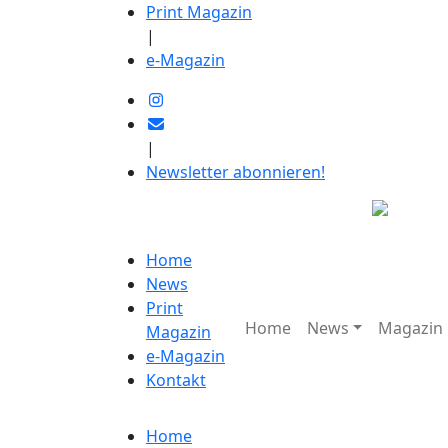
Print Magazin
|
e-Magazin
|
Newsletter abonnieren!
Home
News
Print
Home
News
Magazin
Magazin
e-Magazin
Kontakt
Home