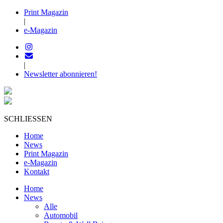
Print Magazin
|
e-Magazin
|
Newsletter abonnieren!
SCHLIESSEN
Home
News
Print Magazin
e-Magazin
Kontakt
Home
News
Alle
Automobil