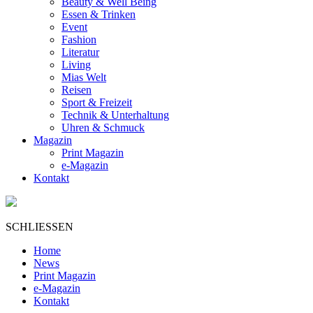
Beauty & Well Being
Essen & Trinken
Event
Fashion
Literatur
Living
Mias Welt
Reisen
Sport & Freizeit
Technik & Unterhaltung
Uhren & Schmuck
Magazin
Print Magazin
e-Magazin
Kontakt
SCHLIESSEN
Home
News
Print Magazin
e-Magazin
Kontakt