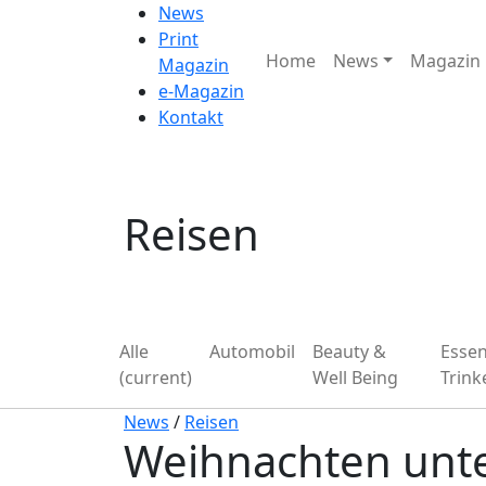
News
Print
Home
News
Magazin
Magazin
e-Magazin
Kontakt
Reisen
Alle
Automobil
Beauty &
Esse
(current)
Well Being
Trink
News
/
Reisen
Weihnachten unt