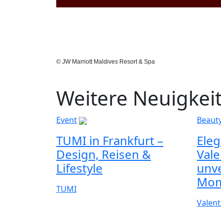
© JW Marriott Maldives Resort & Spa
Weitere Neuigkei
Event
Beauty
TUMI in Frankfurt –
Eleg
Design, Reisen &
Vale
Lifestyle
unve
Mom
TUMI
Valent