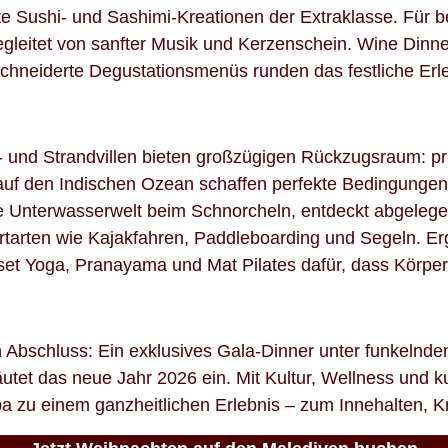
ste Sushi- und Sashimi-Kreationen der Extraklasse. Für 
gleitet von sanfter Musik und Kerzenschein. Wine Dinne
hneiderte Degustationsmenüs runden das festliche Erle
 und Strandvillen bieten großzügigen Rückzugsraum: pri
f den Indischen Ozean schaffen perfekte Bedingungen f
he Unterwasserwelt beim Schnorcheln, entdeckt abgelegen
rtarten wie Kajakfahren, Paddleboarding und Segeln. Er
t Yoga, Pranayama und Mat Pilates dafür, dass Körper
Abschluss: Ein exklusives Gala-Dinner unter funkelnden
utet das neue Jahr 2026 ein.
Mit Kultur, Wellness und k
pa zu einem ganzheitlichen Erlebnis – zum Innehalten, 