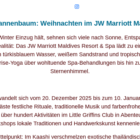
Tannenbaum: Weihnachten im JW Marriott Ma
Winter Einzug hält, sehnen sich viele nach Sonne, Ent
ität: Das JW Marriott Maldives Resort & Spa lädt zu e
en türkisblauem Wasser, weißem Sandstrand und tropisc
se-Yoga über wohltuende Spa-Behandlungen bis hin zu 
Sternenhimmel.
rwandelt sich vom 20. Dezember 2025 bis zum 10. Januar
te festliche Rituale, traditionelle Musik und farbenfr
 über hundert Aktivitäten im Little Griffins Club in Abe
shops lokale Traditionen und Handwerkskunst kennenle
ttelpunkt: Im Kaashi verschmelzen exotische thailändisc