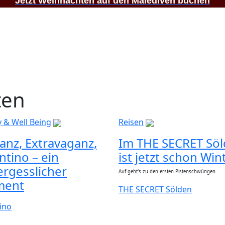
Jetzt Weihnachten auf den Malediven buchen
ten
 & Well Being
Reisen
anz, Extravaganz,
Im THE SECRET Sö
ntino – ein
ist jetzt schon Win
rgesslicher
Auf geht's zu den ersten Pistenschwüngen
ent
THE SECRET Sölden
ino