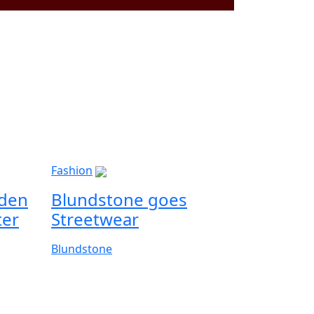
Fashion
lden
Blundstone goes
ter
Streetwear
Blundstone