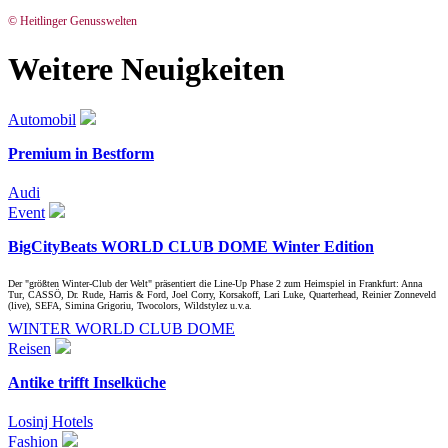
© Heitlinger Genusswelten
Weitere Neuigkeiten
Automobil
Premium in Bestform
Audi
Event
BigCityBeats WORLD CLUB DOME Winter Edition
Der "größten Winter-Club der Welt" präsentiert die Line-Up Phase 2 zum Heimspiel in Frankfurt: Anna
Tur, CASSÖ, Dr. Rude, Harris & Ford, Joel Corry, Korsakoff, Lari Luke, Quarterhead, Reinier Zonneveld
(live), SEFA, Simina Grigoriu, Twocolors, Wildstylez u.v.a.
WINTER WORLD CLUB DOME
Reisen
Antike trifft Inselküche
Losinj Hotels
Fashion