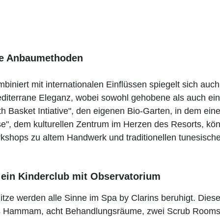
ige Anbaumethoden
ombiniert mit internationalen Einflüssen spiegelt sich auc
editerrane Eleganz, wobei sowohl gehobene als auch ei
th Basket Intiative", den eigenen Bio-Garten, in dem ei
", dem kulturellen Zentrum im Herzen des Resorts, kön
hops zu altem Handwerk und traditionellen tunesische
 ein Kinderclub mit Observatorium
 werden alle Sinne im Spa by Clarins beruhigt. Dieser r
ßes Hammam, acht Behandlungsräume, zwei Scrub Rooms, 