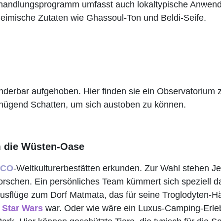
handlungsprogramm umfasst auch lokaltypische Anwend
heimische Zutaten wie Ghassoul-Ton und Beldi-Seife.
derbar aufgehoben. Hier finden sie ein Observatorium 
genügend Schatten, um sich austoben zu können.
m die Wüsten-Oase
SCO
-Weltkulturerbestätten erkunden. Zur Wahl stehen J
orschen. Ein persönliches Team kümmert sich speziell d
ausflüge zum Dorf Matmata, das für seine Troglodyten-H
Star Wars
war. Oder wie wäre ein Luxus-Camping-Erle