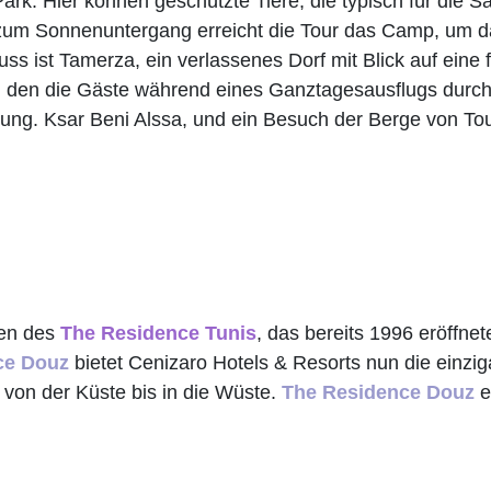
ark. Hier können geschützte Tiere, die typisch für die 
h zum Sonnenuntergang erreicht die Tour das Camp, um 
s ist Tamerza, ein verlassenes Dorf mit Blick auf eine 
, den die Gäste während eines Ganztagesausflugs durc
ung. Ksar Beni Alssa, und ein Besuch der Berge von To
fen des
The Residence Tunis
, das bereits 1996 eröffne
ce Douz
bietet Cenizaro Hotels & Resorts nun die einziga
 von der Küste bis in die Wüste.
The Residence Douz
e