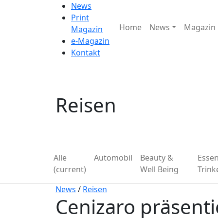
News
Print
Home
News
Magazin
Magazin
e-Magazin
Kontakt
Reisen
Alle
Automobil
Beauty &
Esse
(current)
Well Being
Trink
News
/
Reisen
Cenizaro präsent