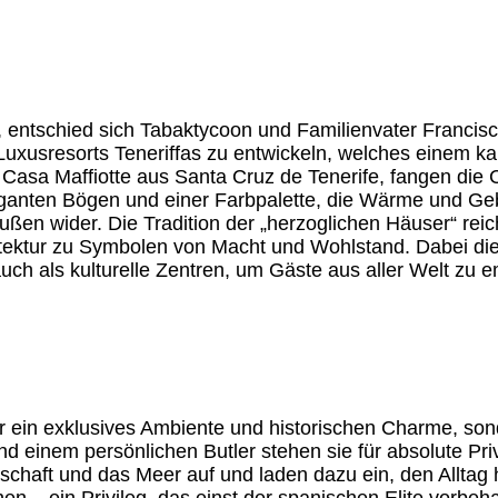
zen, entschied sich Tabaktycoon und Familienvater Franc
usresorts Teneriffas zu entwickeln, welches einem kanar
asa Maffiotte aus Santa Cruz de Tenerife, fangen die
ganten Bögen und einer Farbpalette, die Wärme und Gebo
ußen wider. Die Tradition der „herzoglichen Häuser“ reic
itektur zu Symbolen von Macht und Wohlstand. Dabei dien
uch als kulturelle Zentren, um Gäste aus aller Welt zu 
 ein exklusives Ambiente und historischen Charme, sonde
nd einem persönlichen Butler stehen sie für absolute P
haft und das Meer auf und laden dazu ein, den Alltag h
en – ein Privileg, das einst der spanischen Elite vorbeha