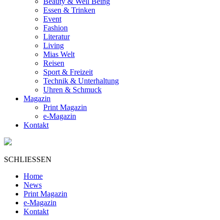
Beauty & Well Being
Essen & Trinken
Event
Fashion
Literatur
Living
Mias Welt
Reisen
Sport & Freizeit
Technik & Unterhaltung
Uhren & Schmuck
Magazin
Print Magazin
e-Magazin
Kontakt
SCHLIESSEN
Home
News
Print Magazin
e-Magazin
Kontakt