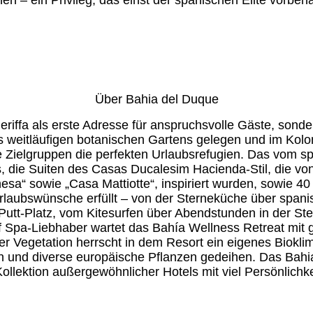
Über Bahia del Duque
eriffa als erste Adresse für anspruchsvolle Gäste, sonde
s weitläufigen botanischen Gartens gelegen und im Koloni
e Zielgruppen die perfekten Urlaubsrefugien. Das vom sp
, die Suiten des Casas Ducalesim Hacienda-Stil, die vo
sa“ sowie „Casa Mattiotte“, inspiriert wurden, sowie 40
rlaubswünsche erfüllt – von der Sterneküche über spani
Putt-Platz, vom Kitesurfen über Abendstunden in der S
 Spa-Liebhaber wartet das Bahía Wellness Retreat mit 
er Vegetation herrscht in dem Resort ein eigenes Biokl
 und diverse europäische Pflanzen gedeihen. Das Bahia
Kollektion außergewöhnlicher Hotels mit viel Persönlichk