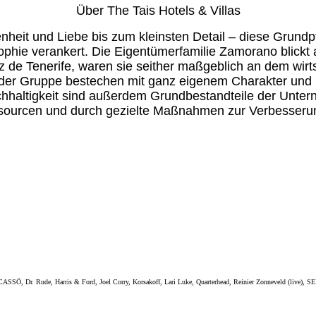
Über The Tais Hotels & Villas
it und Liebe bis zum kleinsten Detail – diese Grundpfe
sophie verankert. Die Eigentümerfamilie Zamorano blickt
 de Tenerife, waren sie seither maßgeblich an dem wirt
r der Gruppe bestechen mit ganz eigenem Charakter und p
haltigkeit sind außerdem Grundbestandteile der Unterne
ourcen und durch gezielte Maßnahmen zur Verbesserung
CASSÖ, Dr. Rude, Harris & Ford, Joel Corry, Korsakoff, Lari Luke, Quarterhead, Reinier Zonneveld (live), SE