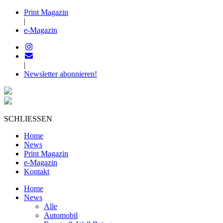
Print Magazin
|
e-Magazin
|
Newsletter abonnieren!
SCHLIESSEN
Home
News
Print Magazin
e-Magazin
Kontakt
Home
News
Alle
Automobil