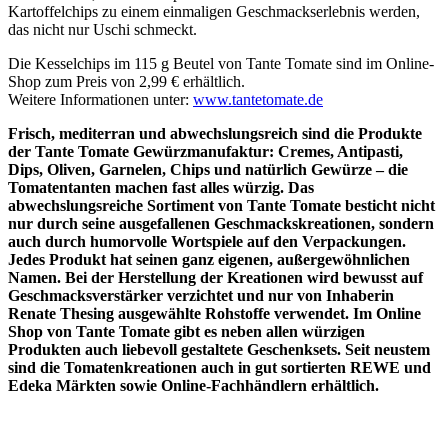
Kartoffelchips zu einem einmaligen Geschmackserlebnis werden,
das nicht nur Uschi schmeckt.
Die Kesselchips im 115 g Beutel von Tante Tomate sind im Online-
Shop zum Preis von 2,99 € erhältlich.
Weitere Informationen unter:
www.tantetomate.de
Frisch, mediterran und abwechslungsreich sind die Produkte
der Tante Tomate Gewürzmanufaktur: Cremes, Antipasti,
Dips, Oliven, Garnelen, Chips und natürlich Gewürze –
die
Tomatentanten machen fast alles würzig. Das
abwechslungsreiche Sortiment von Tante Tomate besticht nicht
nur durch seine ausgefallenen Geschmackskreationen, sondern
auch durch humorvolle Wortspiele auf den Verpackungen.
Jedes Produkt hat seinen ganz eigenen, außergewöhnlichen
Namen. Bei der Herstellung der Kreationen wird bewusst auf
Geschmacksverstärker verzichtet und nur von Inhaberin
Renate Thesing ausgewählte Rohstoffe verwendet. Im Online
Shop von Tante Tomate gibt es neben allen würzigen
Produkten auch liebevoll gestaltete Geschenksets. Seit neustem
sind die Tomatenkreationen auch in gut sortierten REWE und
Edeka Märkten sowie Online-Fachhändlern erhältlich.