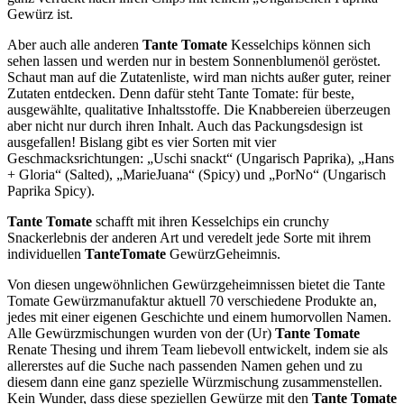
Gewürz ist.
Aber auch alle anderen
Tante Tomate
Kesselchips können sich
sehen lassen und werden nur in bestem Sonnenblumenöl geröstet.
Schaut man auf die Zutatenliste, wird man nichts außer guter, reiner
Zutaten entdecken. Denn dafür steht Tante Tomate: für beste,
ausgewählte, qualitative Inhaltsstoffe. Die Knabbereien überzeugen
aber nicht nur durch ihren Inhalt. Auch das Packungsdesign ist
ausgefallen! Bislang gibt es vier Sorten mit vier
Geschmacksrichtungen: „Uschi snackt“ (Ungarisch Paprika), „Hans
+ Gloria“ (Salted), „MarieJuana“ (Spicy) und „PorNo“ (Ungarisch
Paprika Spicy).
Tante Tomate
schafft mit ihren Kesselchips ein crunchy
Snackerlebnis der anderen Art und veredelt jede Sorte mit ihrem
individuellen
TanteTomate
GewürzGeheimnis.
Von diesen ungewöhnlichen Gewürzgeheimnissen bietet die Tante
Tomate Gewürzmanufaktur aktuell 70 verschiedene Produkte an,
jedes mit einer eigenen Geschichte und einem humorvollen Namen.
Alle Gewürzmischungen wurden von der (Ur)
Tante Tomate
Renate Thesing und ihrem Team liebevoll entwickelt, indem sie als
allererstes auf die Suche nach passenden Namen gehen und zu
diesem dann eine ganz spezielle Würzmischung zusammenstellen.
Kein Wunder, dass diese speziellen Gewürze mit den
Tante Tomate