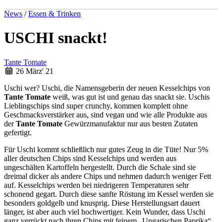
News
/
Essen & Trinken
USCHI snackt!
Tante Tomate
26 März' 21
Uschi wer? Uschi, die Namensgeberin der neuen Kesselchips von
Tante Tomate
weiß, was gut ist und genau das snackt sie. Uschis
Lieblingschips sind super crunchy, kommen komplett ohne
Geschmacksverstärker aus, sind vegan und wie alle Produkte aus
der
Tante Tomate
Gewürzmanufaktur nur aus besten Zutaten
gefertigt.
Für Uschi kommt schließlich nur gutes Zeug in die Tüte! Nur 5%
aller deutschen Chips sind Kesselchips und werden aus
ungeschälten Kartoffeln hergestellt. Durch die Schale sind sie
dreimal dicker als andere Chips und nehmen dadurch weniger Fett
auf. Kesselchips werden bei niedrigeren Temperaturen sehr
schonend gegart. Durch diese sanfte Röstung im Kessel werden sie
besonders goldgelb und knusprig. Diese Herstellungsart dauert
länger, ist aber auch viel hochwertiger. Kein Wunder, dass Uschi
ganz verrückt nach ihren Chips mit feinem „Ungarischen Paprika“