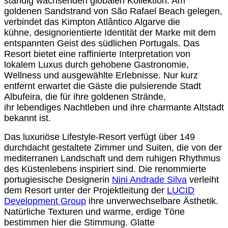
ständig wachsenden globalen Kollektion. Am
goldenen Sandstrand
von São Rafael Beach gelegen,
verbindet das Kimpton Atlântico Algarve die
kühne,
designorientierte Identität der Marke mit dem
entspannten Geist des südlichen
Portugals. Das
Resort bietet eine raffinierte Interpretation von
lokalem Luxus durch
gehobene Gastronomie,
Wellness und ausgewählte Erlebnisse. Nur kurz
entfernt
erwartet die Gäste die pulsierende Stadt
Albufeira, die für ihre goldenen Strände,
ihr
lebendiges Nachtleben und ihre charmante Altstadt
bekannt ist.
Das luxuriöse Lifestyle-Resort verfügt über 149
durchdacht gestaltete Zimmer und
Suiten, die von der
mediterranen Landschaft und dem ruhigen Rhythmus
des
Küstenlebens inspiriert sind. Die renommierte
portugiesische Designerin
Nini Andrade
Silva
verleiht
dem Resort unter der Projektleitung der
LUCID
Development Group
ihre
unverwechselbare Ästhetik.
Natürliche Texturen und warme, erdige Töne
bestimmen
hier die Stimmung. Glatte