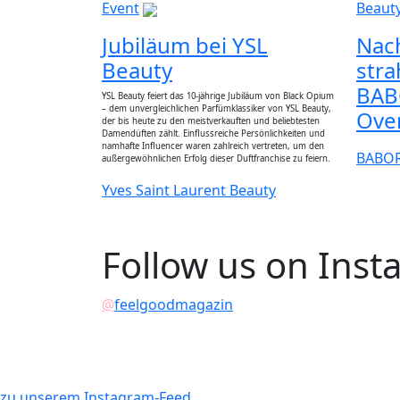
Event
Beauty
Jubiläum bei YSL
Nac
Beauty
stra
BAB
YSL Beauty feiert das 10-jährige Jubiläum von Black Opium
– dem unvergleichlichen Parfümklassiker von YSL Beauty,
Ove
der bis heute zu den meistverkauften und beliebtesten
Damendüften zählt. Einflussreiche Persönlichkeiten und
namhafte Influencer waren zahlreich vertreten, um den
BABO
außergewöhnlichen Erfolg dieser Duftfranchise zu feiern.
Yves Saint Laurent Beauty
Follow us on Ins
@
feelgoodmagazin
zu unserem Instagram-Feed