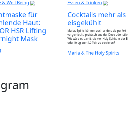
 & Well Being
Essen & Trinken
htmaske für
Cocktails mehr als
hlende Haut:
eisgekühlt
OR HSR Lifting
Marias Spirits können auch anders als perfekt-
vorgemischt, praktisch aus der Dose oder stilvo
rnight Mask
Wie wäre es damit, die vier Holy Spirits in der E
oder fertig zum Löffeln zu servieren?
R
Maria & The Holy Spirits
tagram