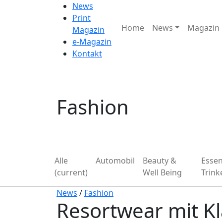
News
Print
Home
News
Magazin
Magazin
e-Magazin
Kontakt
Fashion
Alle
Automobil
Beauty &
Esse
(current)
Well Being
Trink
News
/
Fashion
Resortwear mit K