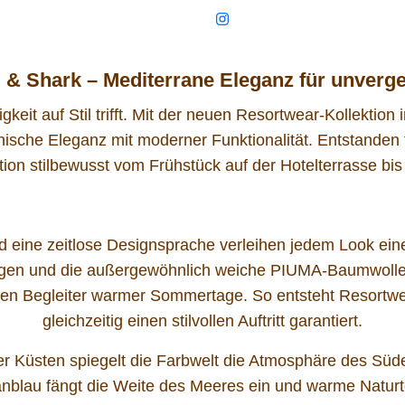
 & Shark – Mediterrane Eleganz für unver
keit auf Stil trifft. Mit der neuen Resortwear-Kollektion 
ische Eleganz mit moderner Funktionalität. Entstanden
ktion stilbewusst vom Frühstück auf der Hotelterrasse b
nd eine zeitlose Designsprache verleihen jedem Look ein
ngen und die außergewöhnlich weiche PIUMA-Baumwolle
en Begleiter warmer Sommertage. So entsteht Resortwear
gleichzeitig einen stilvollen Auftritt garantiert.
ner Küsten spiegelt die Farbwelt die Atmosphäre des Süd
blau fängt die Weite des Meeres ein und warme Naturt